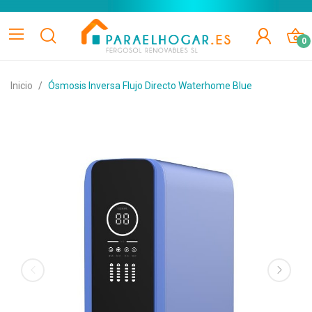
0
Inicio
Ósmosis Inversa Flujo Directo Waterhome Blue