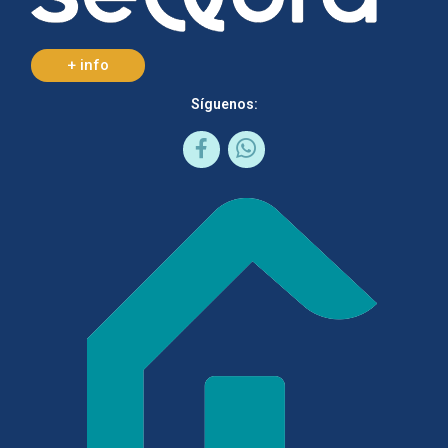
+ info
Síguenos: