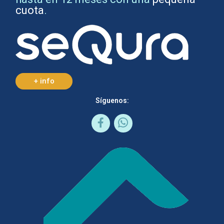
cuota
.
+ info
Síguenos: