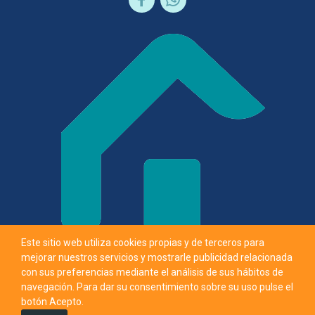
Este sitio web utiliza cookies propias y de terceros para
Paraelhogar.es tu tienda de productos y servicios para el hogar
mejorar nuestros servicios y mostrarle publicidad relacionada
con sus preferencias mediante el análisis de sus hábitos de
navegación. Para dar su consentimiento sobre su uso pulse el
Política de privacidad
-
Condiciones generales
-
Derecho de retirada
botón Acepto.
© 2026 Todos los derechos reservados